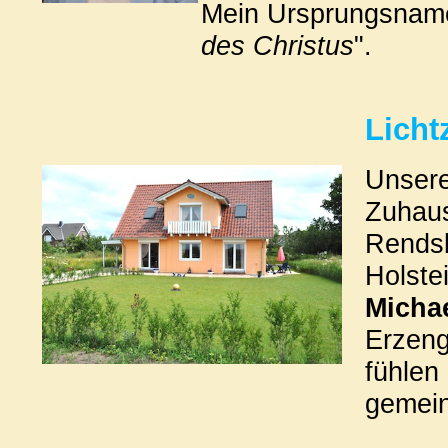
Mein Ursprungsna
des Christus
".
Licht
Unsere
Zuhaus
Rendsb
Holste
Micha
Erzeng
fühlen
gemei