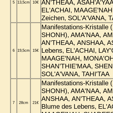
AN'THEAA, ASAH'A'YA
5
13,5cm
10€
EL'ACHAI, MAAGE'NAH
Zeichen, SOL'A'VANA, 
Manifestations-Kristalle
SHONH), AMA'NAA, AM
AN'THEAA,
ANSHAA, AS
Lebens, EL'ACHAI, LAY
6
19,5cm
15€
MAAGE'NAH, MONA'OH
SHAN'THIE'MAA, SHEN
SOL'A'VANA, TAHI'TAA
Manifestations-Kristalle
SHONH), AMA'NAA, AM
ANSHAA,
AN'THEAA, A
7
28cm
21€
Blume des Lebens, EL'A