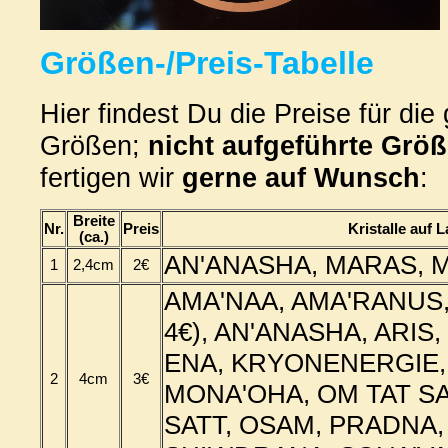
Größen-/Preis-Tabelle
Hier findest Du die Preise für di
Größen;
nicht aufgeführte Grö
fertigen wir
gerne auf Wunsch
:
Breite
Nr.
Preis
Kristalle auf 
(ca.)
AN'ANASHA, MARAS, M
1
2,4cm
2€
AMA'NAA, AMA'RANUS,
4€), AN'ANASHA, ARIS,
ENA, KRYONENERGIE, 
2
4cm
3€
MONA'OHA, OM TAT SA
SATT, OSAM, PRADNA,